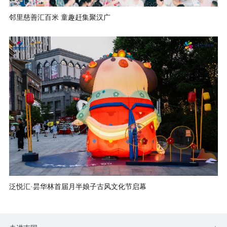
邻里慈善汇百米 童趣赶集聚汉广
泛悦汇·昙华林首届月半娘子古风文化节启幕