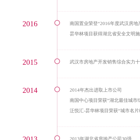
2016
南国置业荣登“2016年度武汉房
昙华林项目获得湖北省安全文明施
2015
武汉市房地产开发销售综合实力十
2014
2014年杰出进取上市公司
南国中心项目荣获“湖北最佳城市
泛悦汇-昙华林项目荣获“城市名片
2013
2013年湖北省房地产公司30强