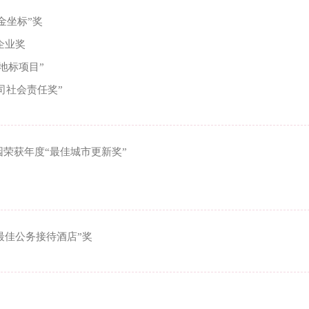
金坐标”奖
企业奖
地标项目”
司社会责任奖”
园荣获年度“最佳城市更新奖”
最佳公务接待酒店”奖