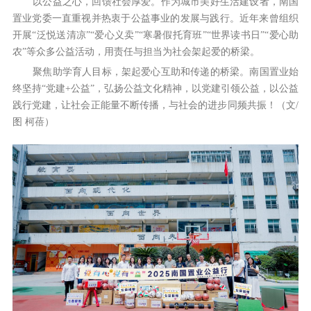
以公益之心，回馈社会厚爱。作为城市美好生活建设者，南国
置业党委一直重视并热衷于公益事业的发展与践行。近年来曾组织
开展“泛悦送清凉”“爱心义卖”“寒暑假托育班”“世界读书日”“爱心助
农”等众多公益活动，用责任与担当为社会架起爱的桥梁。
聚焦助学育人目标，架起爱心互助和传递的桥梁。南国置业始
终坚持“党建+公益”，弘扬公益文化精神，以党建引领公益，以公益
践行党建，让社会正能量不断传播，与社会的进步同频共振！（文/
图 柯蓓）