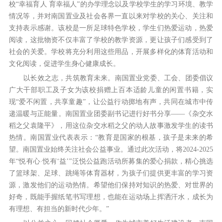
校“幸福育人 育幸福人”的办学理念以及学校学生的学习环境、教学
情况等，并对南国置业及社会各界一直以来对学校的关心、关注和
支持表示感谢。该校是一所足球特色学校，学生们热爱运动，热爱
阅读，这批物资不仅丰富了学校的教学资源，更让孩子们感受到了
社会的关爱。学校将充分利用这些用品，开展多样化的体育活动和
文化阅读，促进学生身心健康成长。
以长效之志，共筑教育未来。南国置业党委、工会、团委倡议
广大干部职工及子女为该校捐赠上百本适龄儿童的闲置书籍，实
现“爱不闲置，共享童趣”，让公益行动掷地有声，共同在城市中传
递温暖与正能量。南国置业团委副书记进行好书分享——《杂交水
稻之父袁隆平》，用这位杂交水稻之父的动人故事激发学生的读书
热情。南国置业代表表示：“教育是国家的根基，孩子是未来的希
望。南国置业始终关注社会公益事业。通过此次活动，将2024-2025
年“悦有心·悦有‘益’”泛悦公益跑活动所募集的爱心捐款，精心挑选
了篮球架、足球、跳绳等体育器材，为孩子们提供更丰富的学习资
源，激发他们的运动热情。希望他们保持对知识的热爱、对世界的
好奇，既能手握纸笔书写理想，也能在运动场上挥洒汗水，成长为
有理想、有担当的新时代少年。”