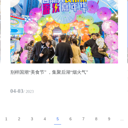
别样国潮“美食节” ，集聚后湖“烟火气”
04-03
/ 2023
1
2
3
4
5
6
7
8
9
...