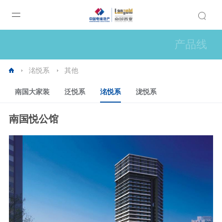
产品线
洺悦系
其他
南国大家装
泛悦系
洺悦系
泷悦系
南国悦公馆