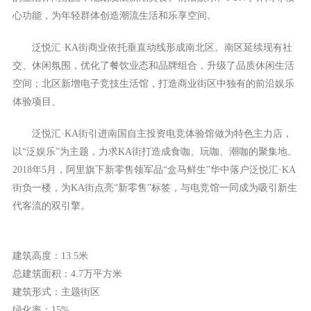
心功能，为年轻群体创造潮流生活和乐享空间。
泛悦汇·KA街商业依托垂直动线形成南北区。南区延续现有社
交、休闲氛围，优化了餐饮业态和品牌组合，升级了品质休闲生活
空间；北区新增电子竞技生活馆，打造商业街区中独有的前沿娱乐
体验项目。
泛悦汇·KA街引进南国自主投资电竞体验馆做为特色主力店，
以“泛娱乐”为主题，力求KA街打造成食咖、玩咖、潮咖的聚集地。
2018年5月，阿里旗下新零售领军品“盒马鲜生”华中落户泛悦汇·KA
街负一楼，为KA街点亮“新零售”标签，与电竞馆一同成为吸引新生
代客流的双引擎。
建筑高度：13.5米
总建筑面积：4.7万平方米
建筑形式：主题街区
绿化率：15%