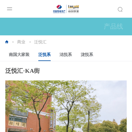
产品线
商业
泛悦汇
南国大家装
泛悦系
洺悦系
泷悦系
泛悦汇·KA街