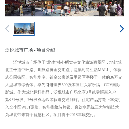
泛悦城市广场 - 项目介绍
泛悦城市广场位于“北改”核心昭觉寺文化旅游商贸区，地处城
北主干道中环路、川陕路黄金交汇点，是集时尚生活MALL、体验
式公园街区、智能华宅、铂金公寓以及甲级写字楼于一体的36万㎡
大型城市综合体。率先引进世界500强零售巨头家乐福、CGV国际
影城。作为城北标杆作品，泛悦城市广场坐享3号线零距离入户，
紧邻1号线、7号线双地铁等轨道交通利好。住宅产品打造上率先引
入全小区WIFI覆盖、智能指纹芯片锁、直饮水系统三大智能技术，
为城北带来首个智慧社区。项目将于2018年底交付。