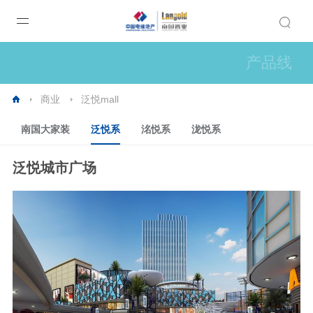
产品线
商业
泛悦mall
南国大家装
泛悦系
洺悦系
泷悦系
泛悦城市广场